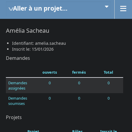
Aller à un projet...
Amélia Sacheau
Identifiant: amelia.sacheau
Inscrit le: 15/01/2026
Demandes
ouverts
fermés
Total
Demandes
0
0
0
assignées
Demandes
0
0
0
soumises
Projets
Projet
Rôles
Inscrit le