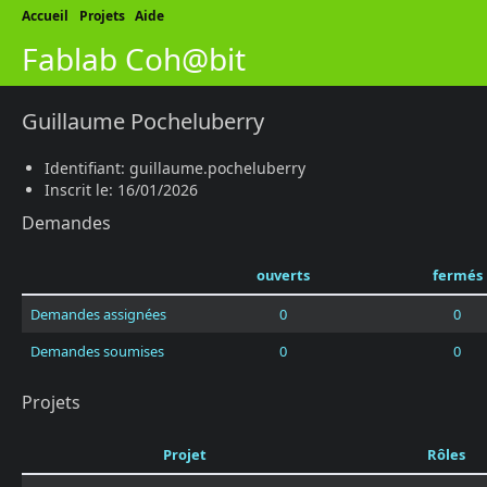
Accueil
Projets
Aide
Fablab Coh@bit
Guillaume Pocheluberry
Identifiant: guillaume.pocheluberry
Inscrit le: 16/01/2026
Demandes
ouverts
fermés
Demandes assignées
0
0
Demandes soumises
0
0
Projets
Projet
Rôles