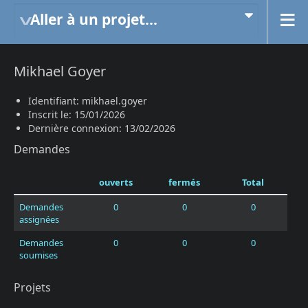
Aller à un projet...
Mikhael Goyer
Identifiant: mikhael.goyer
Inscrit le: 15/01/2026
Dernière connexion: 13/02/2026
Demandes
ouverts
fermés
Total
Demandes
0
0
0
assignées
Demandes
0
0
0
soumises
Projets