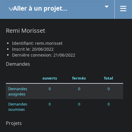
Aller à un projet...
Remi Morisset
Identifiant: remi.morisset
Inscrit le: 20/06/2022
Dernière connexion: 21/06/2022
Demandes
ouverts
fermés
Total
Demandes
0
0
0
assignées
Demandes
0
0
0
soumises
Projets