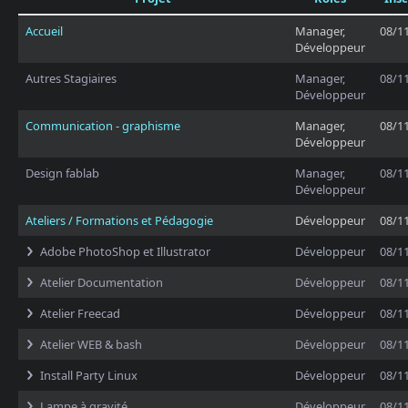
Accueil
Manager,
08/1
Développeur
Autres Stagiaires
Manager,
08/1
Développeur
Communication - graphisme
Manager,
08/1
Développeur
Design fablab
Manager,
08/1
Développeur
Ateliers / Formations et Pédagogie
Développeur
08/1
Adobe PhotoShop et Illustrator
Développeur
08/1
Atelier Documentation
Développeur
08/1
Atelier Freecad
Développeur
08/1
Atelier WEB & bash
Développeur
08/1
Install Party Linux
Développeur
08/1
Lampe à gravité
Développeur
08/1