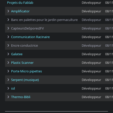
Projets du Fablab
Développeur
08/1
Amplificator
Développeur
08/1
Banc en palettes pour le jardin permaculture
Développeur
08/1
CapteursDeSporesIFV
Développeur
08/1
Communication Racinaire
Développeur
08/1
Encre conductrice
Développeur
08/1
Galatee
Développeur
08/1
Plastic Scanner
Développeur
08/1
Porte Micro pipettes
Développeur
08/1
Serpent (musique)
Développeur
08/1
ssl
Développeur
08/1
Thermo-Bibli
Développeur
08/1