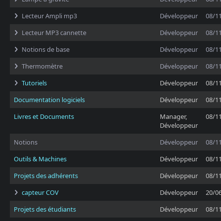
Lecteur Ampli mp3
Développeur
08/1
Lecteur MP3 cannette
Développeur
08/1
Notions de base
Développeur
08/1
Thermomètre
Développeur
08/1
Tutoriels
Développeur
08/1
Documentation logiciels
Développeur
08/1
Livres et Documents
Manager,
08/1
Développeur
Notions
Développeur
08/1
Outils & Machines
Développeur
08/1
Projets des adhérents
Développeur
08/1
capteur COV
Développeur
20/0
Projets des étudiants
Développeur
08/1