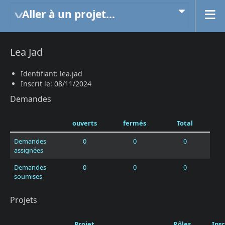
Aller à un projet...
Lea Jad
Identifiant: lea.jad
Inscrit le: 08/11/2024
Demandes
ouverts
fermés
Total
Demandes
0
0
0
assignées
Demandes
0
0
0
soumises
Projets
Projet
Rôles
Insc