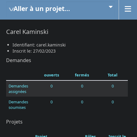
Aller à un projet...
Carel Kaminski
Identifiant: carel.kaminski
Inscrit le: 27/02/2023
Demandes
ouverts
fermés
Total
Demandes
0
0
0
assignées
Demandes
0
0
0
soumises
Projets
Projet
Rôles
Inscrit le