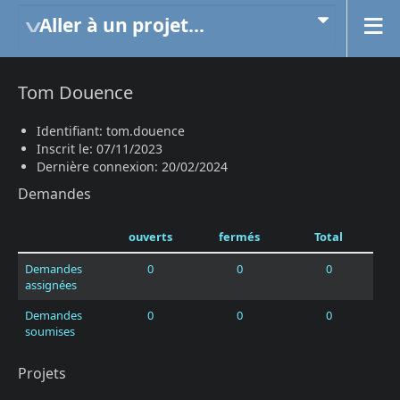
Aller à un projet...
Tom Douence
Identifiant: tom.douence
Inscrit le: 07/11/2023
Dernière connexion: 20/02/2024
Demandes
ouverts
fermés
Total
Demandes
0
0
0
assignées
Demandes
0
0
0
soumises
Projets