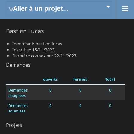
Aller à un projet...
Bastien Lucas
Identifiant: bastien.lucas
Inscrit le: 15/11/2023
Dernière connexion: 22/11/2023
Demandes
ouverts
fermés
Total
Demandes
0
0
0
assignées
Demandes
0
0
0
soumises
Projets