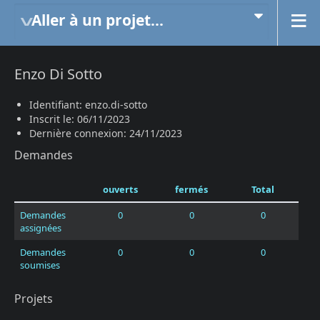
Aller à un projet...
Enzo Di Sotto
Identifiant: enzo.di-sotto
Inscrit le: 06/11/2023
Dernière connexion: 24/11/2023
Demandes
ouverts
fermés
Total
Demandes
0
0
0
assignées
Demandes
0
0
0
soumises
Projets