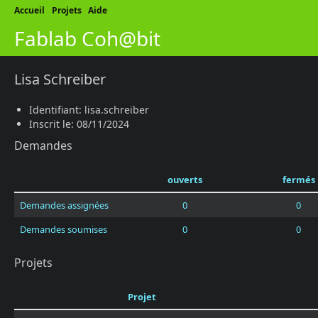
Accueil
Projets
Aide
Fablab Coh@bit
Lisa Schreiber
Identifiant: lisa.schreiber
Inscrit le: 08/11/2024
Demandes
ouverts
fermés
Demandes assignées
0
0
Demandes soumises
0
0
Projets
Projet