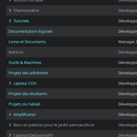
Notions de base
Développ
Thermomètre
Développ
Tutoriels
Développ
Documentation logiciels
Développ
Livres et Documents
Manager, 
Notions
Développ
Outils & Machines
Développ
Projets des adhérents
Développ
capteur COV
Développ
Projets des étudiants
Développ
Projets du Fablab
Développ
Amplificator
Développ
Banc en palettes pour le jardin permaculture
Développ
CapteursDeSporesIFV
Développ