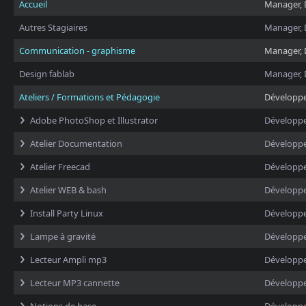
Accueil
Manager, 
Autres Stagiaires
Manager, 
Communication - graphisme
Manager, 
Design fablab
Manager, 
Ateliers / Formations et Pédagogie
Développ
Adobe PhotoShop et Illustrator
Développ
Atelier Documentation
Développ
Atelier Freecad
Développ
Atelier WEB & bash
Développ
Install Party Linux
Développ
Lampe à gravité
Développ
Lecteur Ampli mp3
Développ
Lecteur MP3 cannette
Développ