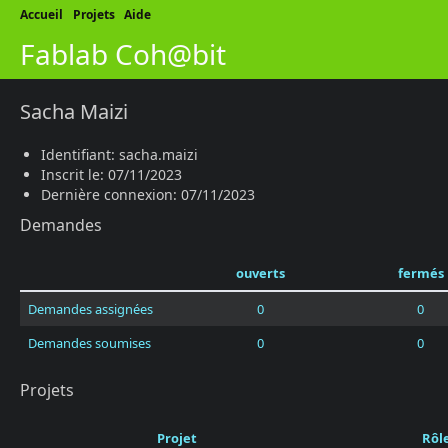
Accueil
Projets
Aide
Fablab Coh@bit
Sacha Maizi
Identifiant: sacha.maizi
Inscrit le: 07/11/2023
Dernière connexion: 07/11/2023
Demandes
ouverts
fermés
Demandes assignées
0
0
Demandes soumises
0
0
Projets
Projet
Rôl