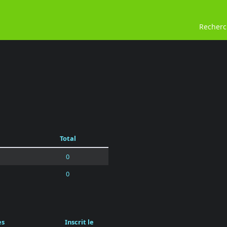
Recher
Total
0
0
es
Inscrit le