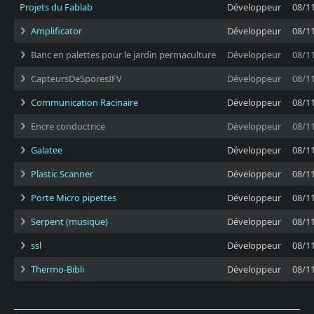
Projets du Fablab
Développeur
08/1
Amplificator
Développeur
08/1
Banc en palettes pour le jardin permaculture
Développeur
08/1
CapteursDeSporesIFV
Développeur
08/1
Communication Racinaire
Développeur
08/1
Encre conductrice
Développeur
08/1
Galatee
Développeur
08/1
Plastic Scanner
Développeur
08/1
Porte Micro pipettes
Développeur
08/1
Serpent (musique)
Développeur
08/1
ssl
Développeur
08/1
Thermo-Bibli
Développeur
08/1