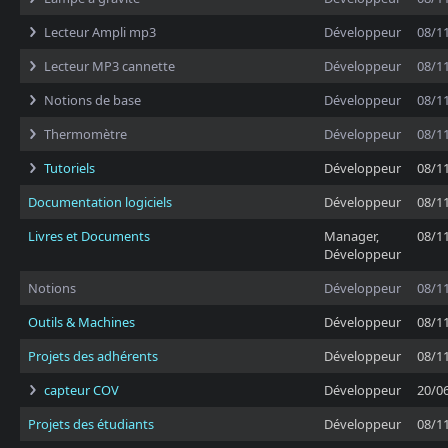
Lecteur Ampli mp3
Développeur
08/1
Lecteur MP3 cannette
Développeur
08/1
Notions de base
Développeur
08/1
Thermomètre
Développeur
08/1
Tutoriels
Développeur
08/1
Documentation logiciels
Développeur
08/1
Livres et Documents
Manager,
08/1
Développeur
Notions
Développeur
08/1
Outils & Machines
Développeur
08/1
Projets des adhérents
Développeur
08/1
capteur COV
Développeur
20/0
Projets des étudiants
Développeur
08/1