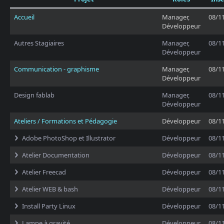
Accueil
Manager,
08/1
Développeur
Autres Stagiaires
Manager,
08/1
Développeur
Communication - graphisme
Manager,
08/1
Développeur
Design fablab
Manager,
08/1
Développeur
Ateliers / Formations et Pédagogie
Développeur
08/1
Adobe PhotoShop et Illustrator
Développeur
08/1
Atelier Documentation
Développeur
08/1
Atelier Freecad
Développeur
08/1
Atelier WEB & bash
Développeur
08/1
Install Party Linux
Développeur
08/1
Lampe à gravité
Développeur
08/1