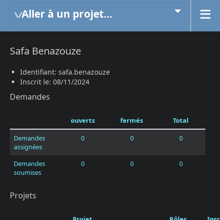
Aller à un projet...
Safa Benazouze
Identifiant: safa.benazouze
Inscrit le: 08/11/2024
Demandes
ouverts
fermés
Total
Demandes
0
0
0
assignées
Demandes
0
0
0
soumises
Projets
Projet
Rôles
Insc