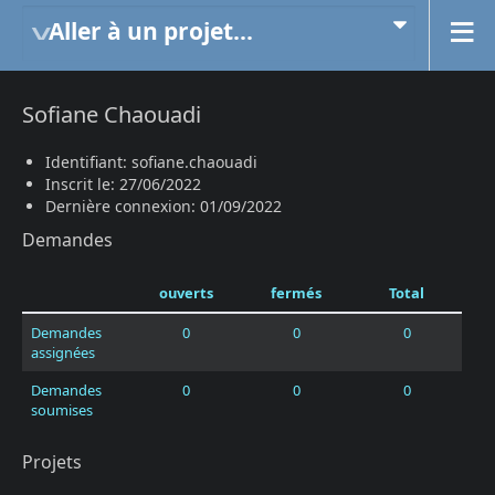
Aller à un projet...
Sofiane Chaouadi
Identifiant: sofiane.chaouadi
Inscrit le: 27/06/2022
Dernière connexion: 01/09/2022
Demandes
ouverts
fermés
Total
Demandes
0
0
0
assignées
Demandes
0
0
0
soumises
Projets