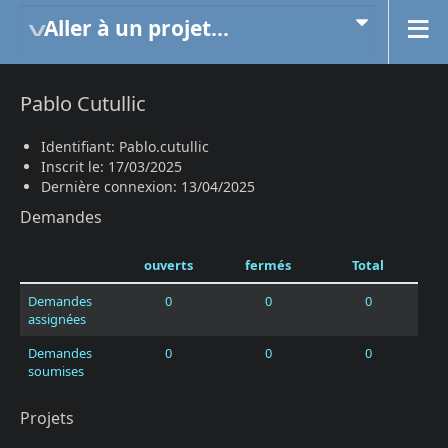
Aller à un projet...
Pablo Cutullic
Identifiant: Pablo.cutullic
Inscrit le: 17/03/2025
Dernière connexion: 13/04/2025
Demandes
ouverts
fermés
Total
Demandes
0
0
0
assignées
Demandes
0
0
0
soumises
Projets