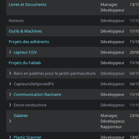
Livres et Documents
Manager,
13/1
Développeur
Notions
Développeur
11/1
Outils & Machines
Développeur
11/1
Projets des adhérents
Développeur
11/1
capteur COV
Développeur
20/0
Projets du Fablab
Développeur
11/1
Banc en palettes pour le jardin permaculture
Développeur
04/1
CapteursDeSporesIFV
Développeur
04/1
Communication Racinaire
Développeur
11/1
Encre conductrice
Développeur
11/1
Galatee
Manager,
23/0
Développeur,
Rapporteur
Plastic Scanner
Développeur
13/0