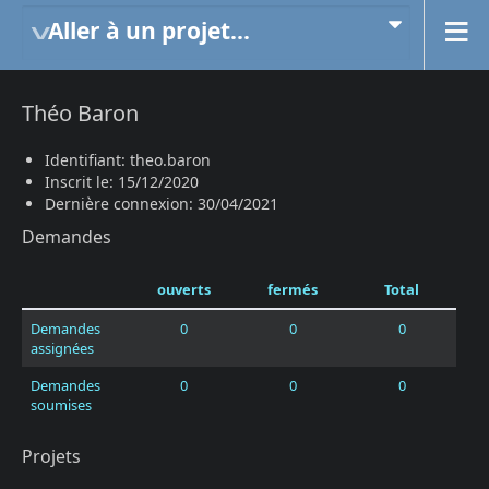
Aller à un projet...
Théo Baron
Identifiant: theo.baron
Inscrit le: 15/12/2020
Dernière connexion: 30/04/2021
Demandes
ouverts
fermés
Total
Demandes
0
0
0
assignées
Demandes
0
0
0
soumises
Projets