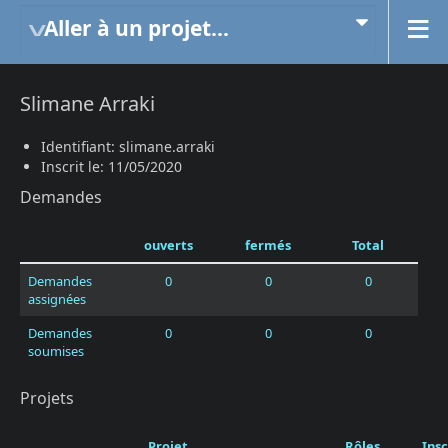
Aller à un projet...
Slimane Arraki
Identifiant: slimane.arraki
Inscrit le: 11/05/2020
Demandes
ouverts
fermés
Total
Demandes
0
0
0
assignées
Demandes
0
0
0
soumises
Projets
Projet
Rôles
Insc