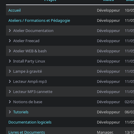
Accueil
Développeur
10/0
Ateliers / Formations et Pédagogie
Développeur
11/0
Atelier Documentation
Développeur
11/0
Atelier Freecad
Développeur
11/0
Atelier WEB & bash
Développeur
11/0
Install Party Linux
Développeur
11/0
Lampe à gravité
Développeur
11/0
Lecteur Ampli mp3
Développeur
11/0
Lecteur MP3 cannette
Développeur
11/0
Notions de base
Développeur
02/0
Tutoriels
Développeur
06/0
Documentation logiciels
Développeur
11/0
Livres et Documents
Manager,
13/1