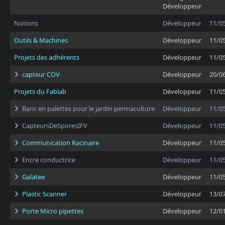
Développeur
Notions
Développeur
11/0
Outils & Machines
Développeur
11/0
Projets des adhérents
Développeur
11/0
capteur COV
Développeur
20/0
Projets du Fablab
Développeur
11/0
Banc en palettes pour le jardin permaculture
Développeur
11/0
CapteursDeSporesIFV
Développeur
11/0
Communication Racinaire
Développeur
11/0
Encre conductrice
Développeur
11/0
Galatee
Développeur
11/0
Plastic Scanner
Développeur
13/0
Porte Micro pipettes
Développeur
12/0