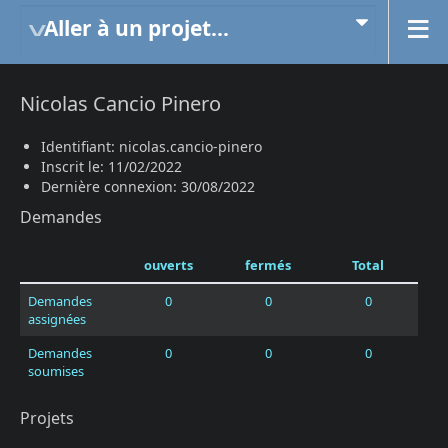
Aller à un projet...
Nicolas Cancio Pinero
Identifiant: nicolas.cancio-pinero
Inscrit le: 11/02/2022
Dernière connexion: 30/08/2022
Demandes
ouverts
fermés
Total
Demandes
0
0
0
assignées
Demandes
0
0
0
soumises
Projets