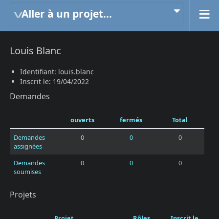
Aller à un projet...
Louis Blanc
Identifiant: louis.blanc
Inscrit le: 19/04/2022
Demandes
ouverts
fermés
Total
Demandes
0
0
0
assignées
Demandes
0
0
0
soumises
Projets
Projet
Rôles
Inscrit le