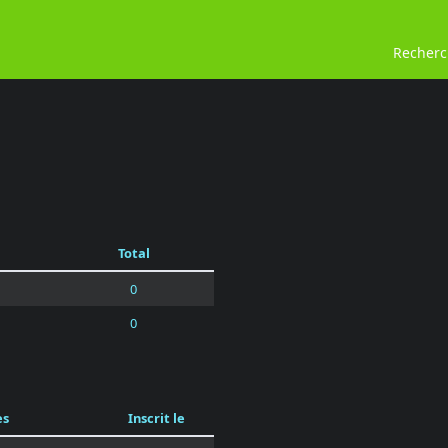
Recher
Total
0
0
es
Inscrit le