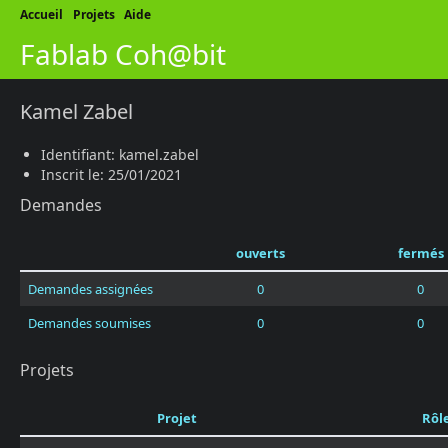
Accueil
Projets
Aide
Fablab Coh@bit
Kamel Zabel
Identifiant: kamel.zabel
Inscrit le: 25/01/2021
Demandes
ouverts
fermés
Demandes assignées
0
0
Demandes soumises
0
0
Projets
Projet
Rôl