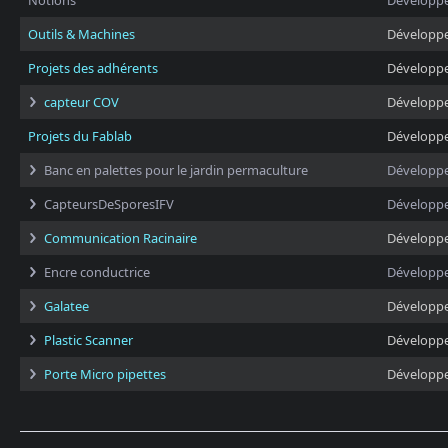
Notions
Développ
Outils & Machines
Développ
Projets des adhérents
Développ
capteur COV
Développ
Projets du Fablab
Développ
Banc en palettes pour le jardin permaculture
Développ
CapteursDeSporesIFV
Développ
Communication Racinaire
Développ
Encre conductrice
Développ
Galatee
Développ
Plastic Scanner
Développ
Porte Micro pipettes
Développ