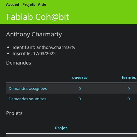
Accueil
Projets
Aide
Fablab Coh@bit
Anthony Charmarty
Identifiant: anthony.charmarty
Inscrit le: 17/03/2022
Demandes
ouverts
fermés
Demandes assignées
0
0
Demandes soumises
0
0
Projets
Projet