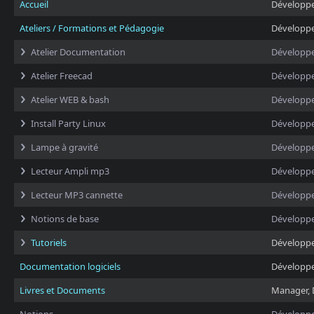
Accueil
Développ
Ateliers / Formations et Pédagogie
Développ
Atelier Documentation
Développ
Atelier Freecad
Développ
Atelier WEB & bash
Développ
Install Party Linux
Développ
Lampe à gravité
Développ
Lecteur Ampli mp3
Développ
Lecteur MP3 cannette
Développ
Notions de base
Développ
Tutoriels
Développ
Documentation logiciels
Développ
Livres et Documents
Manager, 