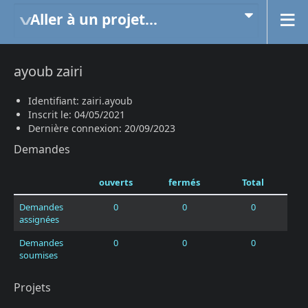
Aller à un projet...
ayoub zairi
Identifiant: zairi.ayoub
Inscrit le: 04/05/2021
Dernière connexion: 20/09/2023
Demandes
ouverts
fermés
Total
Demandes
0
0
0
assignées
Demandes
0
0
0
soumises
Projets