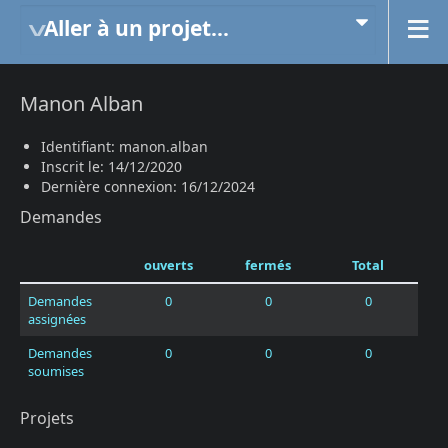
Aller à un projet...
Manon Alban
Identifiant: manon.alban
Inscrit le: 14/12/2020
Dernière connexion: 16/12/2024
Demandes
ouverts
fermés
Total
Demandes
0
0
0
assignées
Demandes
0
0
0
soumises
Projets