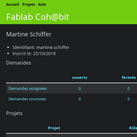
Accueil
Projets
Aide
Fablab Coh@bit
Martine Schiffer
Identifiant: martine.schiffer
Inscrit le: 25/10/2018
Demandes
ouverts
fermés
Demandes assignées
0
0
Demandes soumises
0
0
Projets
Projet
Rôl