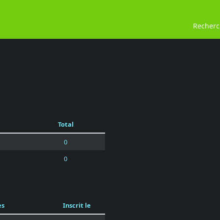
Recher
Total
0
0
es
Inscrit le