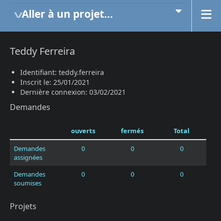
Aller à un projet...
Teddy Ferreira
Identifiant: teddy.ferreira
Inscrit le: 25/01/2021
Dernière connexion: 03/02/2021
Demandes
ouverts
fermés
Total
Demandes
0
0
0
assignées
Demandes
0
0
0
soumises
Projets