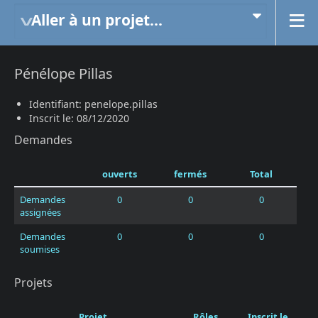
Aller à un projet...
Pénélope Pillas
Identifiant: penelope.pillas
Inscrit le: 08/12/2020
Demandes
ouverts
fermés
Total
Demandes
0
0
0
assignées
Demandes
0
0
0
soumises
Projets
Projet
Rôles
Inscrit le