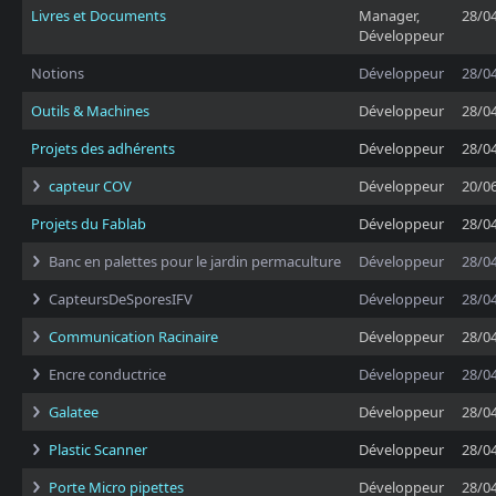
Livres et Documents
Manager,
28/0
Développeur
Notions
Développeur
28/0
Outils & Machines
Développeur
28/0
Projets des adhérents
Développeur
28/0
capteur COV
Développeur
20/0
Projets du Fablab
Développeur
28/0
Banc en palettes pour le jardin permaculture
Développeur
28/0
CapteursDeSporesIFV
Développeur
28/0
Communication Racinaire
Développeur
28/0
Encre conductrice
Développeur
28/0
Galatee
Développeur
28/0
Plastic Scanner
Développeur
28/0
Porte Micro pipettes
Développeur
28/0