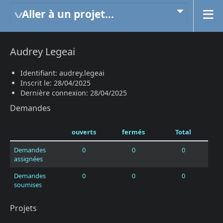
Aller à un projet...
Audrey Legeai
Identifiant: audrey.legeai
Inscrit le: 28/04/2025
Dernière connexion: 28/04/2025
Demandes
ouverts
fermés
Total
Demandes
0
0
0
assignées
Demandes
0
0
0
soumises
Projets