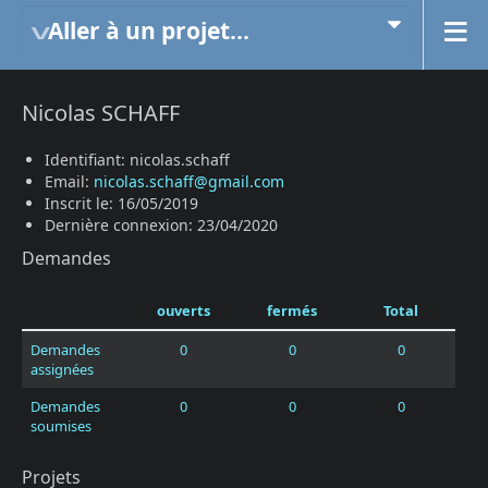
Aller à un projet...
Nicolas SCHAFF
Identifiant: nicolas.schaff
Email:
nicolas.schaff@gmail.com
Inscrit le: 16/05/2019
Dernière connexion: 23/04/2020
Demandes
ouverts
fermés
Total
Demandes
0
0
0
assignées
Demandes
0
0
0
soumises
Projets