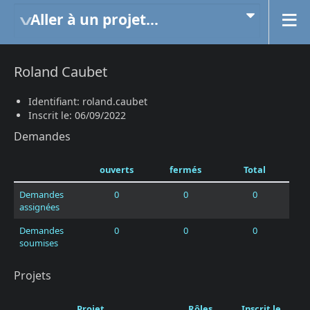
Aller à un projet...
Roland Caubet
Identifiant: roland.caubet
Inscrit le: 06/09/2022
Demandes
ouverts
fermés
Total
Demandes
0
0
0
assignées
Demandes
0
0
0
soumises
Projets
Projet
Rôles
Inscrit le