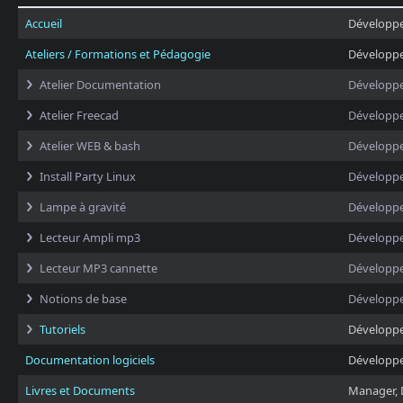
Accueil
Développ
Ateliers / Formations et Pédagogie
Développ
Atelier Documentation
Développ
Atelier Freecad
Développ
Atelier WEB & bash
Développ
Install Party Linux
Développ
Lampe à gravité
Développ
Lecteur Ampli mp3
Développ
Lecteur MP3 cannette
Développ
Notions de base
Développ
Tutoriels
Développ
Documentation logiciels
Développ
Livres et Documents
Manager, 