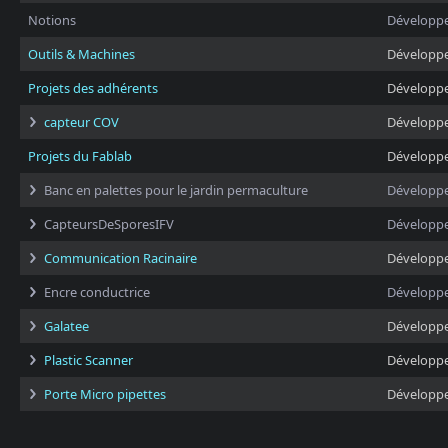
Notions
Développ
Outils & Machines
Développ
Projets des adhérents
Développ
capteur COV
Développ
Projets du Fablab
Développ
Banc en palettes pour le jardin permaculture
Développ
CapteursDeSporesIFV
Développ
Communication Racinaire
Développ
Encre conductrice
Développ
Galatee
Développ
Plastic Scanner
Développ
Porte Micro pipettes
Développ