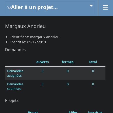
Aller à un projet...
Margaux Andrieu
Identifiant: margaux.andrieu
Inscrit le: 09/12/2019
Demandes
ouverts
fermés
Total
Demandes
0
0
0
assignées
Demandes
0
0
0
soumises
Projets
Projet
Rôles
Inscrit le