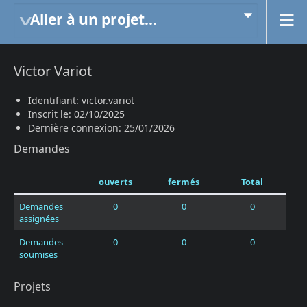
Aller à un projet...
Victor Variot
Identifiant: victor.variot
Inscrit le: 02/10/2025
Dernière connexion: 25/01/2026
Demandes
ouverts
fermés
Total
Demandes
0
0
0
assignées
Demandes
0
0
0
soumises
Projets