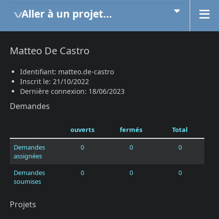
Aller à un projet...
Matteo De Castro
Identifiant: matteo.de-castro
Inscrit le: 21/10/2022
Dernière connexion: 18/06/2023
Demandes
ouverts
fermés
Total
Demandes
0
0
0
assignées
Demandes
0
0
0
soumises
Projets