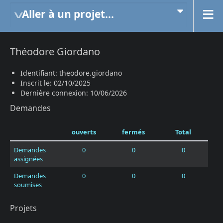
Aller à un projet...
Théodore Giordano
Identifiant: theodore.giordano
Inscrit le: 02/10/2025
Dernière connexion: 10/06/2026
Demandes
ouverts
fermés
Total
Demandes
0
0
0
assignées
Demandes
0
0
0
soumises
Projets