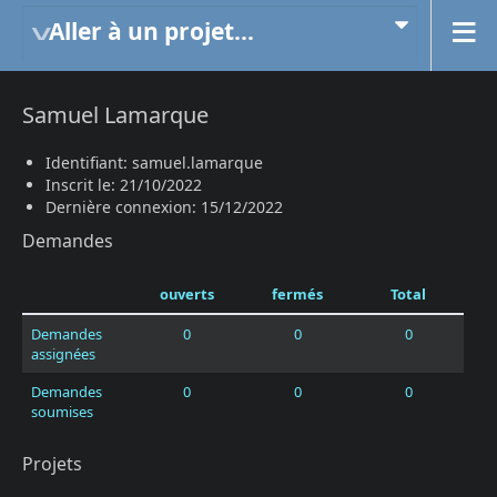
Aller à un projet...
Samuel Lamarque
Identifiant: samuel.lamarque
Inscrit le: 21/10/2022
Dernière connexion: 15/12/2022
Demandes
ouverts
fermés
Total
Demandes
0
0
0
assignées
Demandes
0
0
0
soumises
Projets