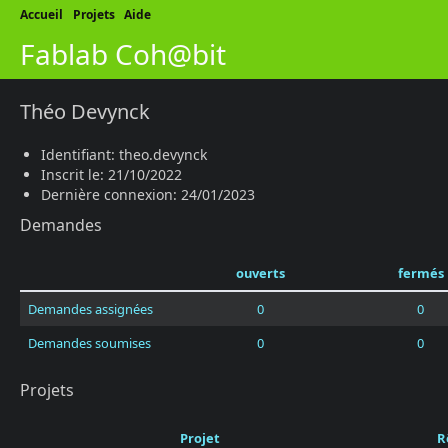
Accueil
Projets
Aide
Fablab Coh@bit
Théo Devynck
Identifiant: theo.devynck
Inscrit le: 21/10/2022
Dernière connexion: 24/01/2023
Demandes
ouverts
fermés
Demandes assignées
0
0
Demandes soumises
0
0
Projets
Projet
R