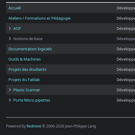
Accueil
Développ
Ateliers / Formations et Pédagogie
Développ
AOP
Développ
Notions de base
Développ
Documentation logiciels
Développ
Outils & Machines
Développ
Projets des étudiants
Développ
Projets du Fablab
Développ
Plastic Scanner
Développ
Porte Micro pipettes
Développ
Powered by
Redmine
© 2006-2026 Jean-Philippe Lang