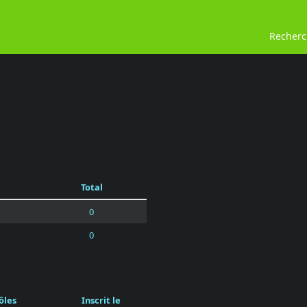
Recher
Total
0
0
ôles
Inscrit le