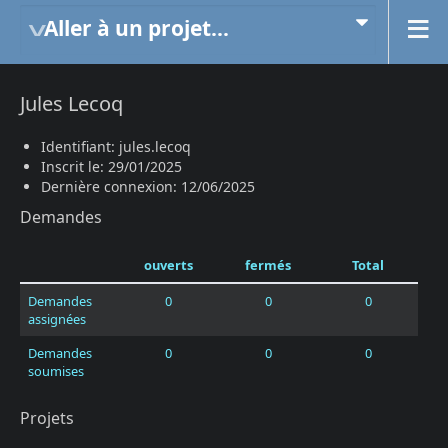
Aller à un projet...
Jules Lecoq
Identifiant: jules.lecoq
Inscrit le: 29/01/2025
Dernière connexion: 12/06/2025
Demandes
ouverts
fermés
Total
Demandes
0
0
0
assignées
Demandes
0
0
0
soumises
Projets