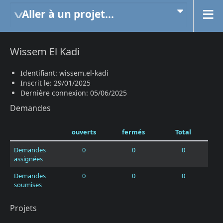
Aller à un projet...
Wissem El Kadi
Identifiant: wissem.el-kadi
Inscrit le: 29/01/2025
Dernière connexion: 05/06/2025
Demandes
ouverts
fermés
Total
Demandes
0
0
0
assignées
Demandes
0
0
0
soumises
Projets