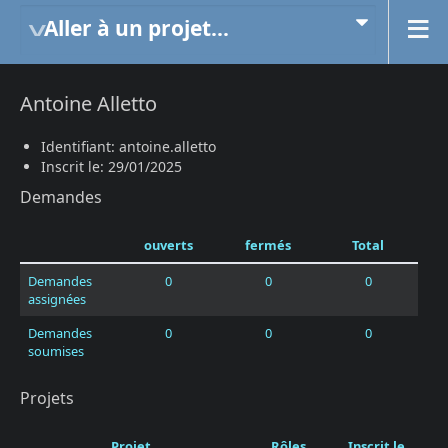
Aller à un projet...
Antoine Alletto
Identifiant: antoine.alletto
Inscrit le: 29/01/2025
Demandes
ouverts
fermés
Total
Demandes
0
0
0
assignées
Demandes
0
0
0
soumises
Projets
Projet
Rôles
Inscrit le