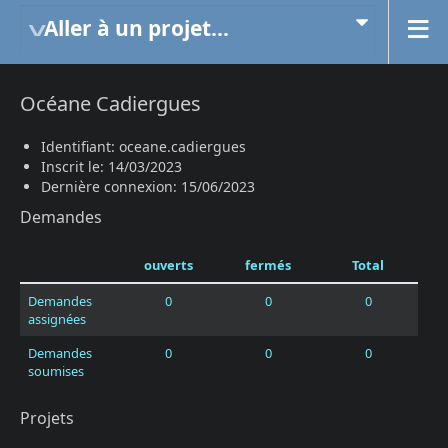
Aller à un projet...
Océane Cadiergues
Identifiant: oceane.cadiergues
Inscrit le: 14/03/2023
Dernière connexion: 15/06/2023
Demandes
ouverts
fermés
Total
Demandes
0
0
0
assignées
Demandes
0
0
0
soumises
Projets