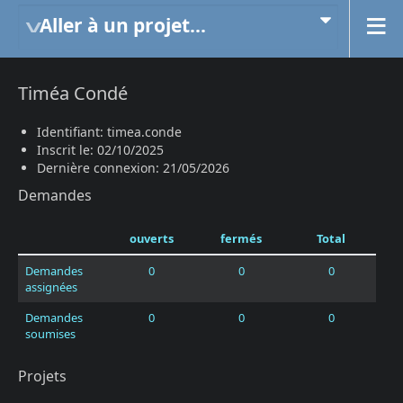
Aller à un projet...
Timéa Condé
Identifiant: timea.conde
Inscrit le: 02/10/2025
Dernière connexion: 21/05/2026
Demandes
ouverts
fermés
Total
Demandes
0
0
0
assignées
Demandes
0
0
0
soumises
Projets