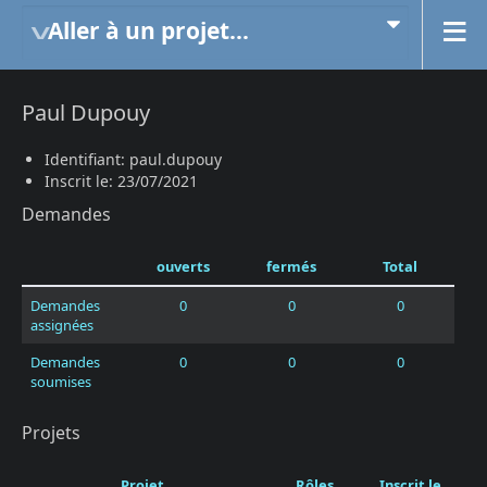
Aller à un projet...
Paul Dupouy
Identifiant: paul.dupouy
Inscrit le: 23/07/2021
Demandes
ouverts
fermés
Total
Demandes
0
0
0
assignées
Demandes
0
0
0
soumises
Projets
Projet
Rôles
Inscrit le