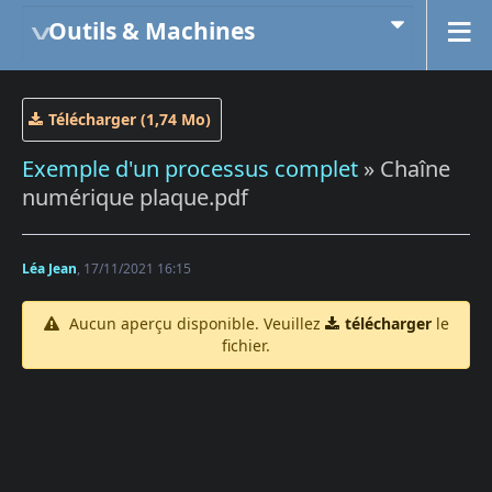
Outils & Machines
Télécharger (1,74 Mo)
Exemple d'un processus complet
» Chaîne
numérique plaque.pdf
Léa Jean
, 17/11/2021 16:15
Aucun aperçu disponible. Veuillez
télécharger
le
fichier.