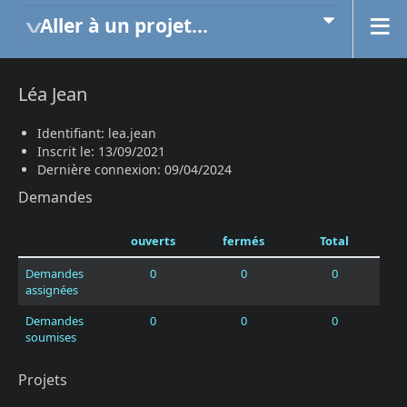
Aller à un projet...
Léa Jean
Identifiant: lea.jean
Inscrit le: 13/09/2021
Dernière connexion: 09/04/2024
Demandes
ouverts
fermés
Total
Demandes
0
0
0
assignées
Demandes
0
0
0
soumises
Projets