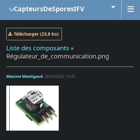
CapteursDeSporesIFV
Télécharger (23,8 ko)
Liste des composants
»
Régulateur_de_communication.png
Maxime Montigaud
, 28/03/2022 16:25