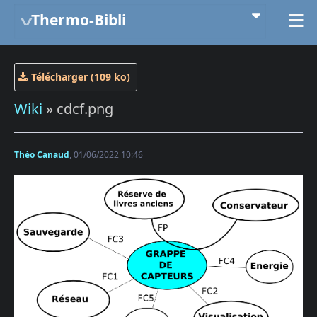
Thermo-Bibli
Télécharger (109 ko)
Wiki
» cdcf.png
Théo Canaud
, 01/06/2022 10:46