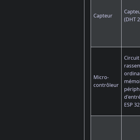
Capteu
Capteur
(DHT 2
Circui
rassem
ordina
Micro-
mémoir
contrôleur
périph
d'entr
ESP 32