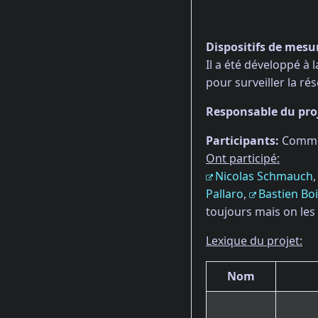
Dispositifs de mesu
Il a été développé à
pour surveiller la ré
Responsable du proj
Participants:
Comme t
Ont participé:
Nicolas Schmauch
Pallaro
,
Bastien Bo
toujours mais on les
Lexique du projet:
Nom