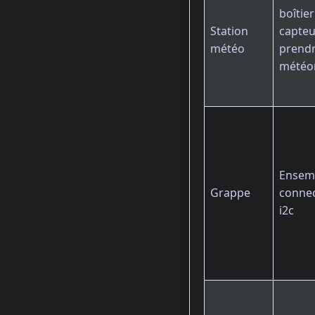
boîtie
Station
capteu
météo
prend
météo
Ensemb
Grappe
connec
i2c