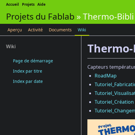
Accueil
Projets
Aide
Projets du Fablab
»
Thermo-Bibli
Aperçu
Activité
Documents
Wiki
Thermo-B
Wiki
Page de démarrage
Capteurs températur
Index par titre
RoadMap
Index par date
Tutoriel_Fabricat
Tutoriel_Visuali
Tutoriel_Création
Tutoriel_Changem