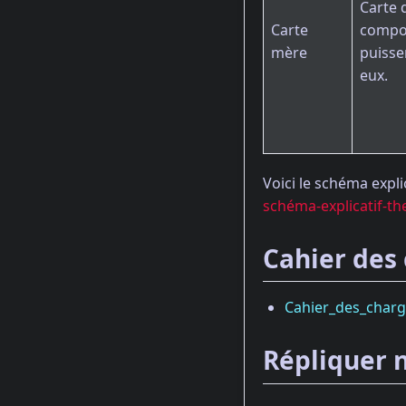
Carte 
Carte
compos
mère
puiss
eux.
Voici le schéma explic
schéma-explicatif-th
Cahier des
Cahier_des_char
Répliquer n