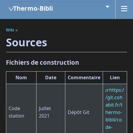
Thermo-Bibli
Wiki
»
Sources
Fichiers de construction
Nom
Date
Commentaire
Lien
https:/
/git.coh
abit.fr/t
Code
Juillet
Dépôt Git
hermo-
station
2021
bibli/co
de-