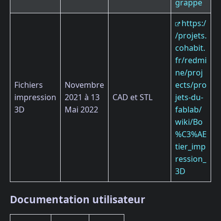
grappe
https:/
/projets.
cohabit.
fr/redmi
ne/proj
Fichiers
Novembre
ects/pro
impression
2021 à 13
CAD et STL
jets-du-
3D
Mai 2022
fablab/
wiki/Bo
%C3%AE
tier_imp
ression_
3D
Documentation utilisateur