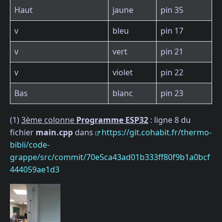
Haut
jaune
pin 35
v
bleu
pin 17
v
vert
pin 21
v
violet
pin 22
Bas
blanc
pin 23
(1)
3ème colonne
Programme ESP32
: ligne 8 du
fichier
main.cpp
dans
https://git.cohabit.fr/thermo-
bibli/code-
grappe/src/commit/70e5ca43ad01b333ff80f9b1a0bcf
444059ae1d3