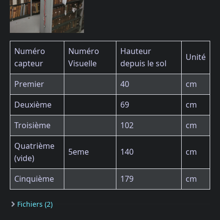
Numéro
Numéro
Hauteur
Unité
capteur
Visuelle
depuis le sol
Premier
40
cm
Deuxième
69
cm
Troisième
102
cm
Quatrième
5eme
140
cm
(vide)
Cinquième
179
cm
Fichiers (2)