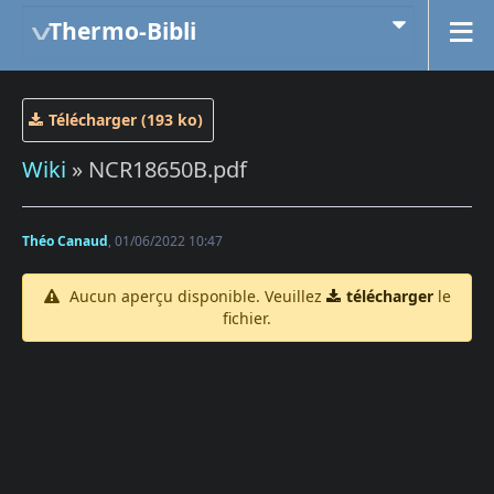
Thermo-Bibli
Télécharger (193 ko)
Wiki
» NCR18650B.pdf
Théo Canaud
, 01/06/2022 10:47
Aucun aperçu disponible. Veuillez
télécharger
le
fichier.